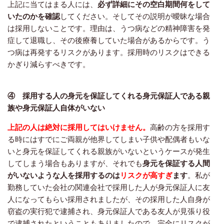
上記に当てはまる人には、
必ず詳細にその空白期間何をして
いたのかを確認
してください。そしてその説明が曖昧な場合
は採用しないことです。理由は、うつ病などの精神障害を発
症して退職し、その後療養していた場合があるからです。う
つ病は再発するリスクがあります。採用時のリスクはできる
かぎり減らすべきです。
④ 採用する人の身元を保証してくれる身元保証人である親
族や身元保証人自体がいない
上記の人は絶対に採用してはいけません。
高齢の方を採用す
る時にはすでにご両親が他界してしまい子供や配偶者もいな
いと身元を保証してくれる親族がいないというケースが発生
してしまう場合もありますが、それでも
身元を保証する人間
がいないような人を採用するのは
リスクが高すぎ
ます
。私が
勤務していた会社の関連会社で採用した人が身元保証人に友
人になってもらい採用されましたが、その採用した人自身が
窃盗の実行犯で逮捕され、身元保証人である友人が見張り役
で逮捕されたということもありましたので、完全にリスクが